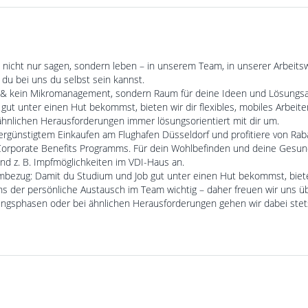
lt nicht nur sagen, sondern leben – in unserem Team, in unserer Arbeitsw
du bei uns du selbst sein kannst.
& kein Mikromanagement, sondern Raum für deine Ideen und Lösungs
gut unter einen Hut bekommst, bieten wir dir flexibles, mobiles Arbeit
hnlichen Herausforderungen immer lösungsorientiert mit dir um.
vergünstigtem Einkaufen am Flughafen Düsseldorf und profitiere von Ra
orporate Benefits Programms. Für dein Wohlbefinden und deine Gesun
d z. B. Impfmöglichkeiten im VDI-Haus an.
ambezug: Damit du Studium und Job gut unter einen Hut bekommst, bieten 
 uns der persönliche Austausch im Team wichtig – daher freuen wir uns 
fungsphasen oder bei ähnlichen Herausforderungen gehen wir dabei stet