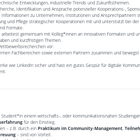
technische Entwicklungen, industrielle Trends und Zukunftsthemen.
cherche, Identifikation und Ansprache potenzieller Kooperations-, Spon
e Informationen zu Unternehmen, Institutionen und Ansprechpartnern str
ung und Pflege strategischer Kooperationen mit und unterstützt bei der
und Formate.
, arbeitest gemeinsam mit Kolleg*innen an innovativen Formaten und unt
gaben und kurzfristigen Themen.
Wettbewerbsrecherchen vor.
nternen Fachbereichen sowie externen Partnern zusammen und bewegst d
erke wie LinkedIn sicher und hast ein gutes Gespür für digitale Kommun
nt.
 Student*in einem wirtschafts-, oder kommunikationsnahen Studiengan
serfahrung
für den Einstieg.
en – z. B. durch ein
Praktikum im Community-Management
,
Teiln
treuung
– sind von Vorteil.