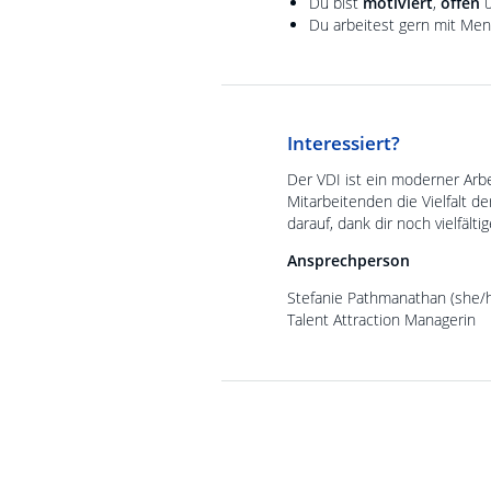
Du bist
motiviert
,
offen
u
Du arbeitest gern mit Mens
Interessiert?
Der VDI ist ein moderner Arb
Mitarbeitenden die Vielfalt d
darauf, dank dir noch vielfälti
Ansprechperson
Stefanie Pathmanathan (she/
Talent Attraction Managerin