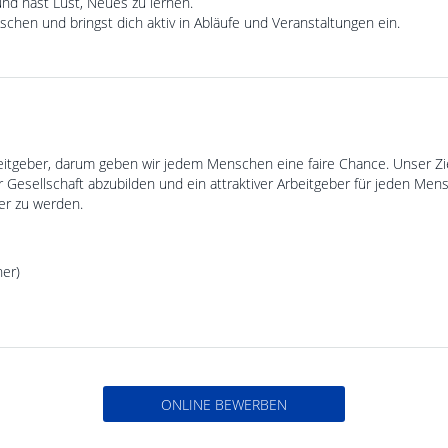
nd hast Lust, Neues zu lernen.
chen und bringst dich aktiv in Abläufe und Veranstaltungen ein.
eitgeber, darum geben wir jedem Menschen eine faire Chance. Unser Zie
er Gesellschaft abzubilden und ein attraktiver Arbeitgeber für jeden Men
ger zu werden.
her)
ONLINE BEWERBEN